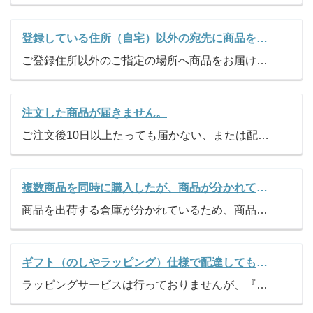
登録している住所（自宅）以外の宛先に商品を届けることはできますか？
ご登録住所以外のご指定の場所へ商品をお届けいたします。ご注文手続きのお届け先の選択時に、ご希望のお届け先を選択してください。 ただしご注文明細書およびご請求書は「ご登録住所」へお届けいたします。
注文した商品が届きません。
ご注文後10日以上たっても届かない、または配達予定日を過ぎても届かない場合は、お手数ですが、お問い合わせフォームまたは下記のフリーダイヤルまでご連絡ください。 フリーダイヤル 0120-543210 受付時間 9:00～19:00、土日祝可(年末年始を除く)
複数商品を同時に購入したが、商品が分かれて届くのはなぜですか？
商品を出荷する倉庫が分かれているため、商品のお届けが分かれます。 ご迷惑をおかけし、申し訳ございません。
ギフト（のしやラッピング）仕様で配達してもらえますか？
ラッピングサービスは行っておりませんが、『ギフト』マークのある商品のみ、のしをお付けし、専用ギフトボックスでのお届けを承っております。 ご注文手続きでご希望の「のし紙」をご指定ください。