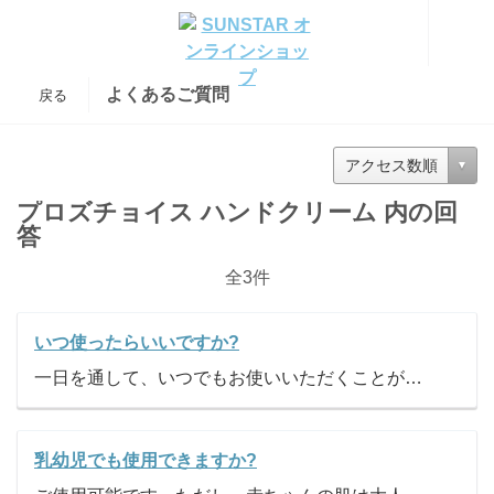
よくあるご質問
戻る
アクセス数順
プロズチョイス ハンドクリーム 内の回
答
全3件
いつ使ったらいいですか?
一日を通して、いつでもお使いいただくことができます。 特に手洗い後は、肌の油分が減り、潤いが損なわれやすい状態にありますので、手洗い後すぐのご使用をおすすめいたします。また、時間や季節によって手肌の状態は変化しますので、ご自身の肌にあった使い方や量の調節をされることをおすすめします。
乳幼児でも使用できますか?